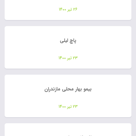
26 تیر 1400
پاچ لیلی
23 تیر 1400
بیمو بهار محلی مازندران
23 تیر 1400