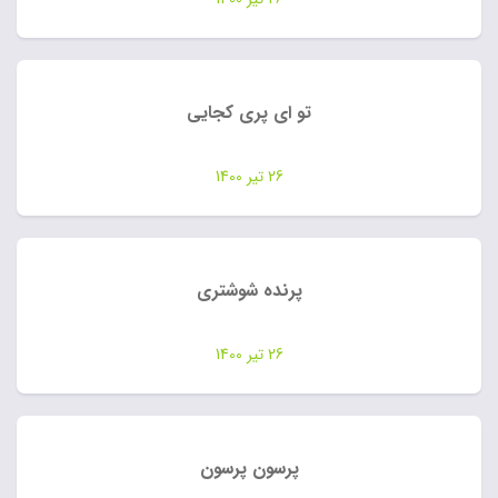
تو ای پری کجایی
26 تیر 1400
پرنده شوشتری
26 تیر 1400
پرسون پرسون