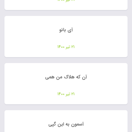
آی بانو
21 تیر 1400
آن که هلاک من همی
21 تیر 1400
آسمون به این گپی