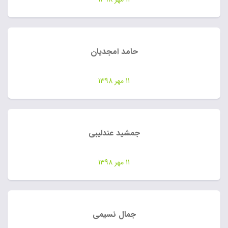
حامد امجدیان
11 مهر 1398
جمشید عندلیبی
11 مهر 1398
جمال نسیمی