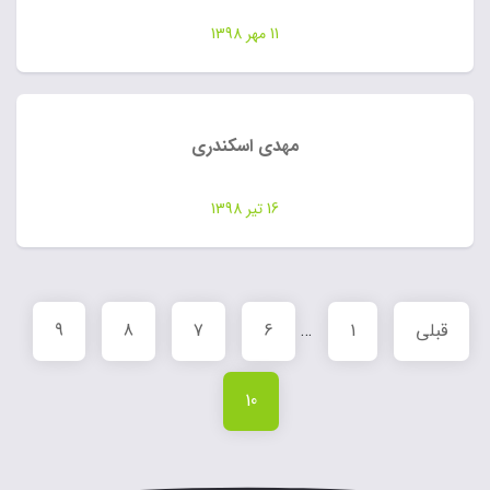
11 مهر 1398
مهدی اسکندری
16 تیر 1398
قبلی
1
…
6
7
8
9
10