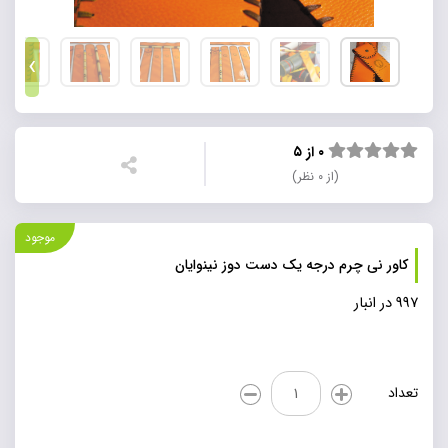
›
۰ از ۵
(از ۰ نظر)
موجود
کاور نی چرم درجه یک دست دوز نینوایان
997 در انبار
کاور
تعداد
نی
چرم
درجه