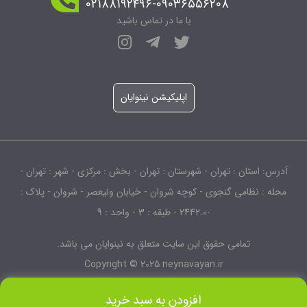
۰۲۱۸۸۱۹۲۴۹۶-۰۹۰۳۶۵۵۶۲۰۸
با ما در تماس باشید
اپلیکیشن نینوایان
آدرس: استان : تهران - شهرستان : تهران - بخش : مرکزی - شهر : تهران -
محله : نظامی گنجوی - کوچه شروان - خیابان ولیعصر - شروان - پلاک :
-2442.0 - طبقه : 3 - واحد : 9
تمامی حقوق این سایت متعلق به نینوایان می باشد.
Copyright © 2025 neynavayan.ir
افزودن به سبد خرید