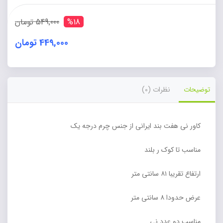
یک
دست
%18
549,000 تومان
دوز
نینوایان
449,000 تومان
عدد
توضیحات
نظرات (0)
کاور نی هفت بند ایرانی از جنس چرم درجه یک
مناسب تا کوک ر بلند
ارتفاع تقریبا ۸۱ سانتی متر
عرض حدودا ۸ سانتی متر
مناسب دو عدد نی