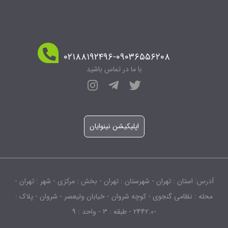
۰۲۱۸۸۱۹۲۴۹۶-۰۹۰۳۶۵۵۶۲۰۸
با ما در تماس باشید
اپلیکیشن نینوایان
آدرس: استان : تهران - شهرستان : تهران - بخش : مرکزی - شهر : تهران -
محله : نظامی گنجوی - کوچه شروان - خیابان ولیعصر - شروان - پلاک :
-2442.0 - طبقه : 3 - واحد : 9