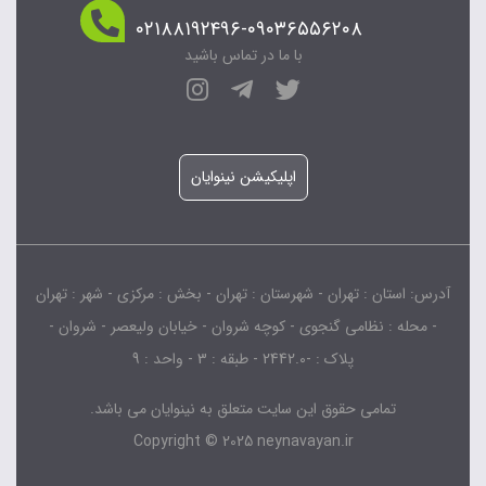
۰۲۱۸۸۱۹۲۴۹۶-۰۹۰۳۶۵۵۶۲۰۸
با ما در تماس باشید
اپلیکیشن نینوایان
آدرس: استان : تهران - شهرستان : تهران - بخش : مرکزی - شهر : تهران
- محله : نظامی گنجوی - کوچه شروان - خیابان ولیعصر - شروان -
پلاک : -2442.0 - طبقه : 3 - واحد : 9
تمامی حقوق این سایت متعلق به نینوایان می باشد.
Copyright © 2025 neynavayan.ir