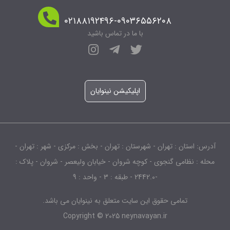
۰۲۱۸۸۱۹۲۴۹۶-۰۹۰۳۶۵۵۶۲۰۸
با ما در تماس باشید
اپلیکیشن نینوایان
آدرس: استان : تهران - شهرستان : تهران - بخش : مرکزی - شهر : تهران -
محله : نظامی گنجوی - کوچه شروان - خیابان ولیعصر - شروان - پلاک :
-2442.0 - طبقه : 3 - واحد : 9
تمامی حقوق این سایت متعلق به نینوایان می باشد.
Copyright © 2025 neynavayan.ir