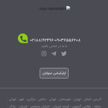
۰۲۱۸۸۱۹۲۴۹۶-۰۹۰۳۶۵۵۶۲۰۸
با ما در تماس باشید
اپلیکیشن نینوایان
آدرس: استان : تهران - شهرستان : تهران - بخش : مرکزی - شهر : تهران -
محله : نظامی گنجوی - کوچه شروان - خیابان ولیعصر - شروان - پلاک :