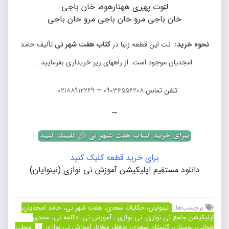
لێوت پهڕی ههنارهوه، خان باجی
خان باجی مرو خان باجی مرو خان باجی
نحوه خرید:
نت این قطعه زیبا در
کتاب هفت شهر نی
تألیف حامد
امجدیان موجود است. از راههای زیر خریداری بفرمایید .
تلفن تماس
۰۹۰۳۶۵۵۶۲۰۸
–
۰۲۱۸۸۹۱۲۲۶۹
—
برای خرید قطعه کلیک کنید
دانلود مستقیم اپلیکیشن آموزش نی نوازی (نینوایان)
برچسب‌ها:
نینوایان، حکایات سعدی، هفت شهر نی، حامد امجدیان،
اپلیکیشن جامع نی نوازی، نی نوازی ، آموزش نی، دکلمه نی، سعدی
خوانی، بوستان، گلستان سعدی، حافظ، مولانا، آموزش نی نوازی
•
محلی