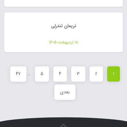
نریمان تندرلی
18 اردیبهشت 1405
47
…
5
4
3
2
1
بعدی