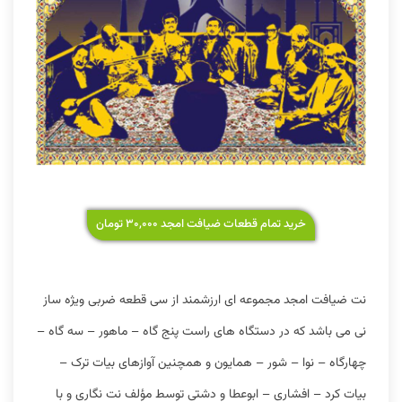
خرید تمام قطعات ضیافت امجد ۳۰,۰۰۰ تومان
نت ضیافت امجد مجموعه ای ارزشمند از سی قطعه ضربی ویژه ساز
نی می باشد که در دستگاه های راست پنج گاه – ماهور – سه گاه –
چهارگاه – نوا – شور – همایون و همچنین آوازهای بیات ترک –
بیات کرد – افشاری – ابوعطا و دشتی توسط مؤلف نت نگاری و با