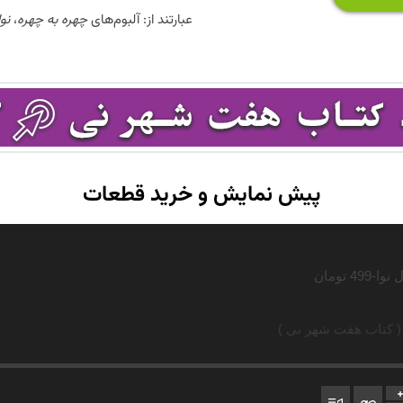
عبارتند از: آلبوم‌های
چهره به چهره
،
نو
پیش نمایش و خرید قطعات
( کتاب هفت شهر نی )