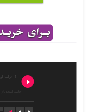
1. درآمد اول نوا-499 تومان
حامد امجدیان 