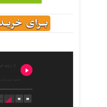
1. درآمد اول بیات کرد-499 تومان
حامد امجدیان 