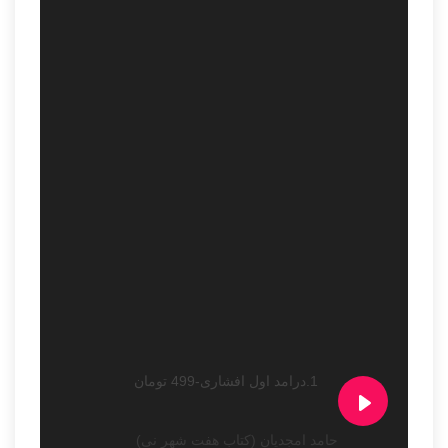
1.درامد اول افشاری-499 تومان
حامد امجدیان (کتاب هفت شهر نی)