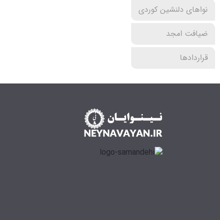
نواهای دلنشین کوردی
ضیافت امجد
قراردادها