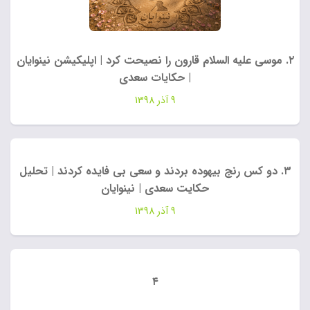
۲. موسی علیه السلام قارون را نصیحت کرد | اپلیکیشن نینوایان
| حکایات سعدی
9 آذر 1398
۳. دو کس رنج بیهوده بردند و سعی بی فایده کردند | تحلیل
حکایت سعدی | نینوایان
9 آذر 1398
۴