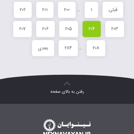
قبلی
1
…
200
201
202
207
206
205
204
203
208
…
284
بعدی
رفتن به بالای صفحه