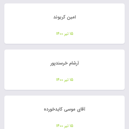
امین کریوند
15 تیر 1400
آرشام خرسندپور
15 تیر 1400
آقای موسی کایدخورده
15 تیر 1400