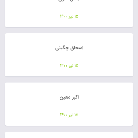
15 تیر 1400
اسحاق چگینی
15 تیر 1400
اکبر معین
15 تیر 1400