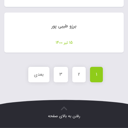
برزو طیبی پور
15 تیر 1400
1
2
3
بعدی
رفتن به بالای صفحه