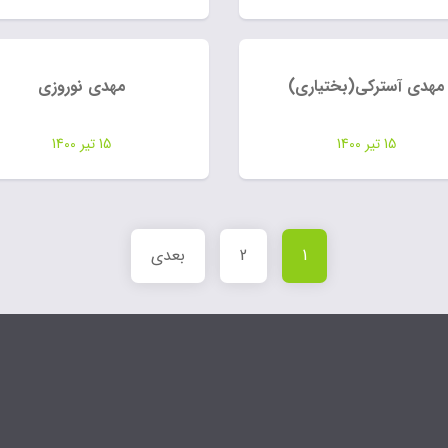
مهدی آسترکی(بختیاری)
مهدی نوروزی
15 تیر 1400
15 تیر 1400
1
2
بعدی