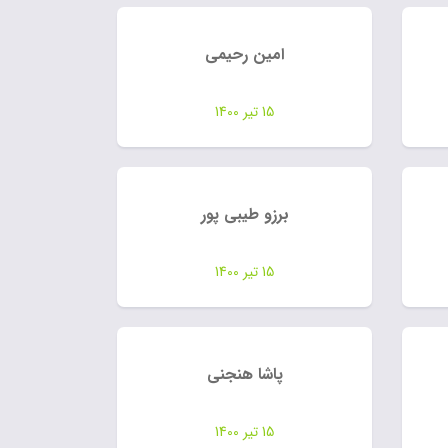
امین رحیمی
15 تیر 1400
برزو طیبی پور
15 تیر 1400
پاشا هنجنی
15 تیر 1400