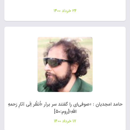
24 خرداد 1400
حامد امجدیان : «صوفی‌ای را گفتند سر برآر «اُنظُر إلَی آثارِ رَحمهِ‌
اللهِ»[روم:۵۰]
17 خرداد 1400