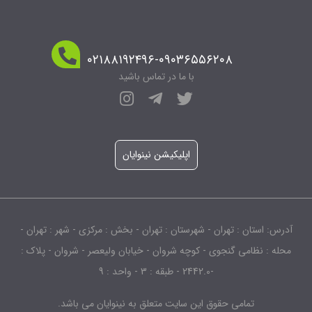
۰۲۱۸۸۱۹۲۴۹۶-۰۹۰۳۶۵۵۶۲۰۸
با ما در تماس باشید
اپلیکیشن نینوایان
آدرس: استان : تهران - شهرستان : تهران - بخش : مرکزی - شهر : تهران -
محله : نظامی گنجوی - کوچه شروان - خیابان ولیعصر - شروان - پلاک :
-2442.0 - طبقه : 3 - واحد : 9
تمامی حقوق این سایت متعلق به نینوایان می باشد.