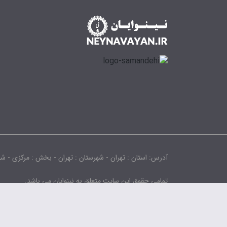
آدرس: استان : تهران - شهرستان : تهران - بخش : مرکزی - شهر : تهران - 
تمامی حقوق این سایت متعلق به نینوایان می باشد.
Copyright © 2025 neynavayan.ir