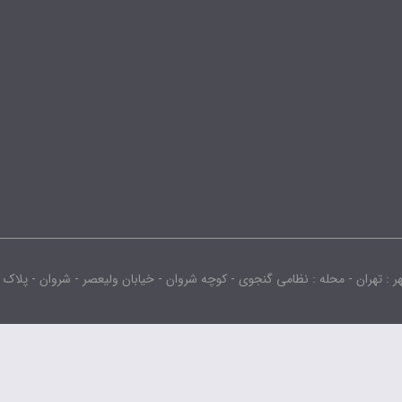
محله : نظامی گنجوی - کوچه شروان - خیابان ولیعصر - شروان - پلاک : -2442.0 - طبقه : 3 - واحد :