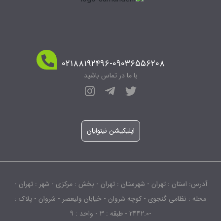
۰۲۱۸۸۱۹۲۴۹۶-۰۹۰۳۶۵۵۶۲۰۸
با ما در تماس باشید
اپلیکیشن نینوایان
آدرس: استان : تهران - شهرستان : تهران - بخش : مرکزی - شهر : تهران -
محله : نظامی گنجوی - کوچه شروان - خیابان ولیعصر - شروان - پلاک :
-2442.0 - طبقه : 3 - واحد : 9