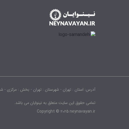
آدرس: استان : تهران - شهرستان : تهران - بخش : مرکزی - شهر : تهران - 
تمامی حقوق این سایت متعلق به نینوایان می باشد.
Copyright © 2025 neynavayan.ir