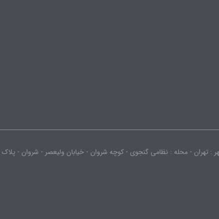
محله : نظامی گنجوی - کوچه شروان - خیابان ولیعصر - شروان - پلاک : -2442.0 - طبقه : 3 - واحد :