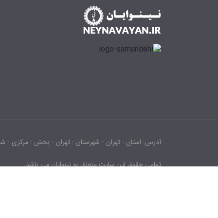
آدرس: استان : تهران - شهرستان : تهران - بخش : مرکزی - شهر : تهران - 
تمامی حقوق این سایت متعلق به نینوایان می باشد.
Copyright © 2025 neynavayan.ir