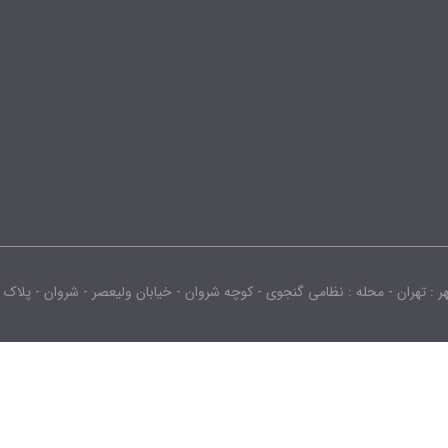
محله : نظامی گنجوی - کوچه شروان - خیابان ولیعصر - شروان - پلاک : -2442.0 - طبقه : 3 - واحد :