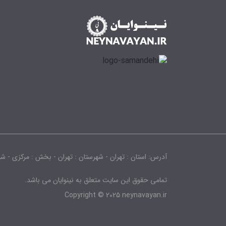
آدرس: استان : تهران - شهرستان : تهران - بخش : مرکزی - شهر : تهران - 
تمامی حقوق این سایت متعلق به نینوایان می باشد.
Copyright © 2025 neynavayan.ir