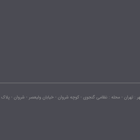
محله : نظامی گنجوی - کوچه شروان - خیابان ولیعصر - شروان - پلاک : -2442.0 - طبقه : 3 - واحد :