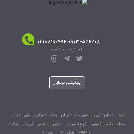
۰۲۱۸۸۱۹۲۴۹۶-۰۹۰۳۶۵۵۶۲۰۸
با ما در تماس باشید
اپلیکیشن نینوایان
آدرس: استان : تهران - شهرستان : تهران - بخش : مرکزی - شهر : تهران -
محله : نظامی گنجوی - کوچه شروان - خیابان ولیعصر - شروان - پلاک :
-2442.0 - طبقه : 3 - واحد : 9